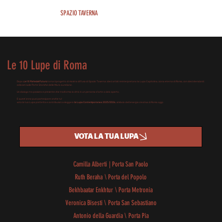
SPAZIO TAVERNA
Le 10 Lupe di Roma
Dopo
Le 10 Porte del Futuro
, torna il progetto di mostra diffusa di Spazio Taverna: dieci artisti reinterpretano la Lupa Capitolina, icona eterna di Roma, con dieci stendardi
collocati sulle Porte Storiche delle Mura aureliane.
Un dialogo tra passato e presente che trasforma la città in un percorso d’arte a cielo aperto.
E quest’anno puoi partecipare anche tu!
vota la tua Lupa preferita e contribuisci a eleggere
la Lupa Contemporanea 2025/2026
, simbolo dell’energia creativa di Roma oggi.
VOTA LA TUA LUPA
Camilla Alberti
|
Porta San Paolo
Ruth Beraha
\
Porta del Popolo
Bekhbaatar Enkhtur
\
Porta Metronia
Veronica Bisesti
\
Porta San Sebastiano
Antonio della Guardia
\
Porta Pia