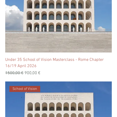
Under 35 School of Vision Masterclass - Rome Chapter
16/19 April 2026
Prezzo regolare
Prezzo scontato
1500,00 €
900,00 €
School of Vision