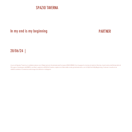
SPAZIO TAVERNA
In my end is my beginning
PARTNER
28/06/24
|
A cura di Spazio Taverna, in collaborazione con l’Osservatorio Gravitazionale Europeo (EGO/VIRGO). Con il supporto tecnico di Jadran Stenico, il patrocinio dell’Università di
Perugia e il sostegno dell’INFN. Lulù Nuti, ospitata all’EGO di Cascina, esplora la fisica delle onde gravitazionali e, con In My End Is My Beginning, traduce in scultura la
ciclicità cosmica e l’universo come luogo da abitare e indagare.