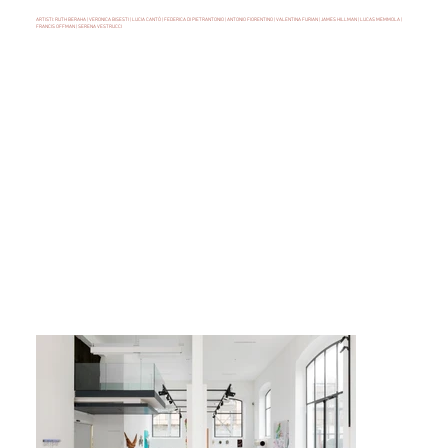
ARTISTI: RUTH BERAHA | VERONICA BISESTI | LUCIA CANTÒ | FEDERICA DI PIETRANTONIO | ANTONIO FIORENTINO | VALENTINA FURIAN | JAMES HILLMAN | LUCAS MEMMOLA |
FRANCIS OFFMAN | SERENA VESTRUCCI