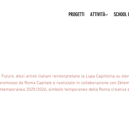
PROGETTI
ATTIVITÀ
SCHOOL O
uturo, dieci artisti italiani reinterpretano la Lupa Capitolina su sten
co promosso da Roma Capitale e realizzato in collaborazione con Zètem
pa Contemporanea 2025/2026, simbolo temporaneo della Roma creativa