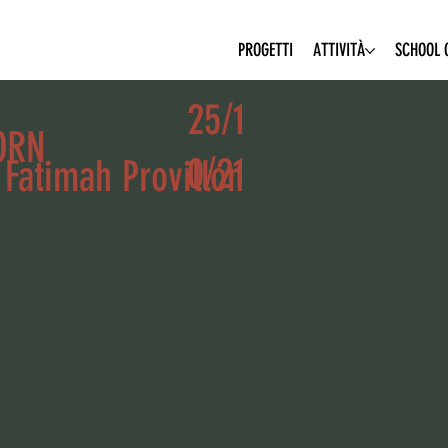
PROGETTI
ATTIVITÀ
SCHOOL O
25/1
ORN
0/21
 Fatimah Provillon