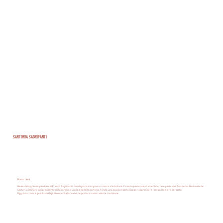
SARTORIA SAGRIPANTI
Roma 1964,
Nasce dalla grande passione di Franco Sagripanti, marchigiano d'origine e romano d'adozione. Fu sarto personale di Valentino; fece parte dell'Accademia Nazionale dei
Sartori, nominato vice presidente della camera europea dell'alta sartoria. Fonda una scuola di sartoria pper apprendere l'antico mestiere del sarto.
Oggi la sartoria è gestita dai figli Marco e Stefano che ne portano avanti valori e tradizione.