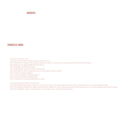
BIOGRAFIE
FRANCESCO ARENA
Torre Santa Susanna, 1978.
Il suo lavoro è stato esposto in diverse mostre personali tra cui:
2019: Cubic metre of seawater as a diagonal, Sprovieri, London; Tre sequenze per voce sola, Galleria Raffaella Cortese, Milano.
2018: Angolo stanco, NoguerasBlanchard, Barcelona.
2017: Passaggio, Studio Trisorio, Napoli.
2014: Posatoi, Olnick Spanu Art Program, Garrison, NY.
2013: Onze mille cent quatre-vingt sept jours, Frac Champagne-Ardenne, Reims.
2012: Trittico 57, Museion, Bolzano.
2011: Com'è piccola Milano, PeepHole, Milano.
2010: Cratere, De Vleeshal, Middelburg NL.
2009: 18.900 metri su ardesia, Galleria Monitor, Roma.
E in numerose mostre collettive, le più recenti:
2022: After Image, Maxxi L’Aquila, L’Aquila. Le Futur derrière nous. L’art italien depuis les années 1990. Le contemporain face au passé. Villa Arson, Nice.
2021: The Paradox of Stillness. Art, Object and Performance. Walker Art Center, Minneapolis. Camera Picta, Galleria Civica Trento. Utopia Distopia, Museo Madre, Napoli.
2020: After PASOLINI – Visions of Today, Center for Contemporary Art – Plovdiv, The Ancient Bath.