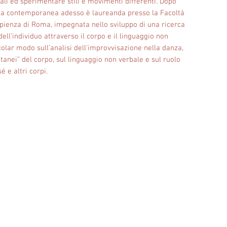
ali ed sperimentare stili e movimenti differenti. Dopo
nza contemporanea adesso è laureanda presso la Facoltà
Sapienza di Roma, impegnata nello sviluppo di una ricerca
ell’individuo attraverso il corpo e il linguaggio non
colar modo sull’analisi dell'improvvisazione nella danza,
tanei” del corpo, sul linguaggio non verbale e sul ruolo
é e altri corpi.