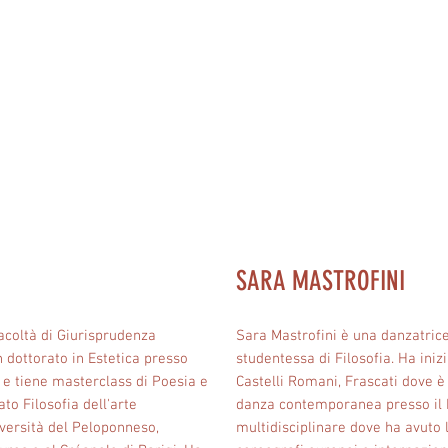
SARA MASTROFINI
acoltà di Giurisprudenza
Sara Mastrofini è una danzatric
n dottorato in Estetica presso
studentessa di Filosofia. Ha ini
gi e tiene masterclass di Poesia e
Castelli Romani, Frascati dove è
to Filosofia dell'arte
danza contemporanea presso il D.
iversità del Peloponneso,
multidisciplinare dove ha avuto l