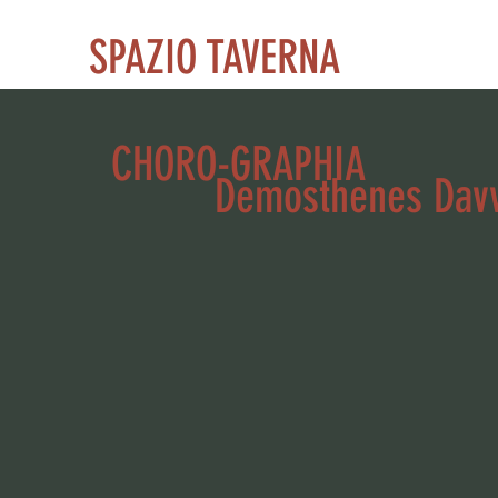
SPAZIO TAVERNA
CHORO-GRAPHIA
Demosthenes Davve