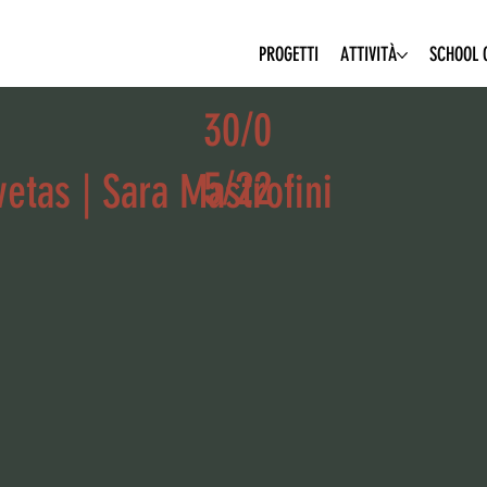
PROGETTI
ATTIVITÀ
SCHOOL O
30/0
5/22
tas | Sara Mastrofini