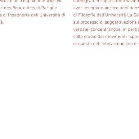
evres e al Créapole di Parigi. Ha
coreografi europei e internazion
ole des Beaux-Arts di Parigi e
aver insegnato per tre anni da
a di Ingegneria dell'Università di
di Filosofia dell’Università La 
à.
sul processo di soggettivazione d
verbale, concentrandosi in parti
sullo studio dei movimenti “spon
di questo nell’interazione con il s