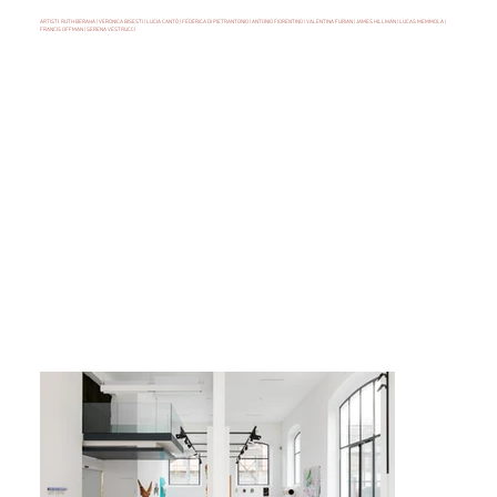
ARTISTI: RUTH BERAHA | VERONICA BISESTI | LUCIA CANTÒ | FEDERICA DI PIETRANTONIO | ANTONIO FIORENTINO | VALENTINA FURIAN | JAMES HILLMAN | LUCAS MEMMOLA |
FRANCIS OFFMAN | SERENA VESTRUCCI