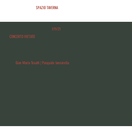
SPAZIO TAVERNA
1/11/21
CONCERTO VIETATO
Gian Maria Tosatti | Pasquale Iannarella