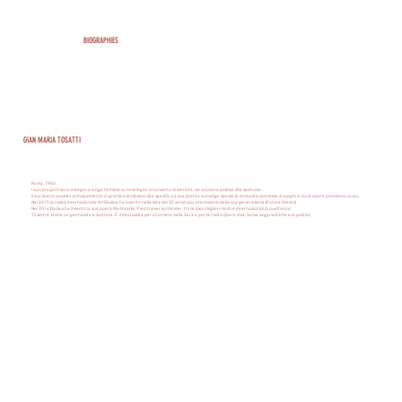
BIOGRAPHIES
GIAN MARIA TOSATTI
Roma, 1980
I suoi progetti sono indagini a lungo termine su temi legati al concetto di identità, sia sul piano politico che spirtuale.
Il suo lavoro consiste principalmente in grandi installazioni site specific. La sua pratica coinvolge spesso le comunità connesse ai luoghi in cui le opere prendono corpo.
Nel 2015 la rivista internazionale ArtReview ha inserito nella lista dei 30 artisti più interessanti della sua generazione (Future Greats)
Nel 2014 Domus ha inserito la sua opera My dreams, they'll never surrender, tra le dieci migliori mostre internazionali di quell'anno.
Tosatti è anche un giornalista e scrittore. E' editorialista per il Corriere della Sera e per la rivista Opera Viva. Scrive saggi sull'arte e la politica.