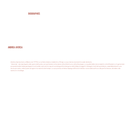
BIOGRAPHIES
ANDREA AVERSA
Andrea Aversa (nato a Milano nel 1979) é un artista italiano residente a Parigi. La sua ricerca si concentra sulla memoria
"minerale", sia essa legata alle opere dell'uomo, con particolare attenzione all'architettura e all'archeologia, o a quelle della natura (pietre, stratificazioni, e in generale i
processi studiati dalla geologia); in entrambi i casi, cenni e spunti autobiografici emergono dall'utilizzo di oggetti, immagini, testi del quotidiano, assemblandosi in una
storia più vasta, nella quale ad agire é la materia del tempo. La sua pratica artistica impiega differenti media e varia dalla scrittura alla performance, dal video alla
scultura e al collage.